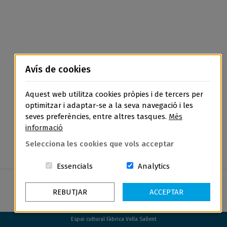
Avís de cookies
Aquest web utilitza cookies pròpies i de tercers per
optimitzar i adaptar-se a la seva navegació i les
seves preferències, entre altres tasques.
Més
informació
Selecciona les cookies que vols acceptar
Aquestes cookies són essencials per a
Cookies related t
Essencials
Analytics
REBUTJAR
ACCEPTAR
Espai cultural Fàbrica Vella Sallent