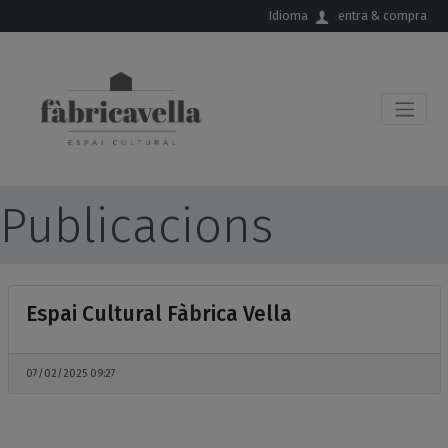
Salta al contingut principal
Idioma
entra & compra
Publicacions
Espai Cultural Fàbrica Vella
07/02/2025
09:27