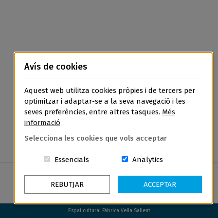
Avís de cookies
Aquest web utilitza cookies pròpies i de tercers per
optimitzar i adaptar-se a la seva navegació i les
seves preferències, entre altres tasques.
Més
informació
Selecciona les cookies que vols acceptar
Aquestes cookies són essencials per a
Cookies related t
Essencials
Analytics
REBUTJAR
ACCEPTAR
Espai cultural Fàbrica Vella Sallent