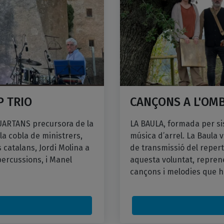
 TRIO
CANÇONS A L'OMB
QUARTANS precursora de la
LA BAULA, formada per sis
la cobla de ministrers,
música d’arrel. La Baula
atalans, Jordi Molina a
de transmissió del repert
 percussions, i Manel
aquesta voluntat, repren
cançons i melodies que h