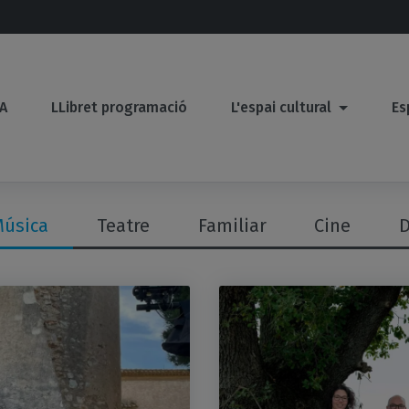
A
LLibret programació
L'espai cultural
Es
úsica
Teatre
Familiar
Cine
D
ategoria...
s